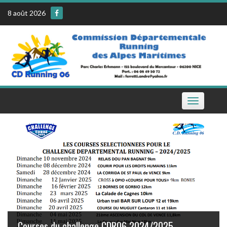
Skip
8 août 2026
to
content
Toggle
navigation
Le calendrier de la CDR06 sur votre téléphone