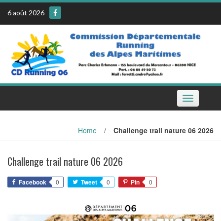
Skip
6 août 2026
to
content
Toggle
navigation
Home
/
Challenge trail nature 06 2026
Challenge trail nature 06 2026
Facebook
0
Tweet
0
Pin
0