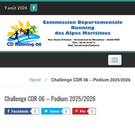
Skip
9 août 2026
to
content
Toggle
navigation
Home
/
Challenge CDR 06 – Podium 2025/2026
Challenge CDR 06 – Podium 2025/2026
Facebook
0
Tweet
0
Pin
0