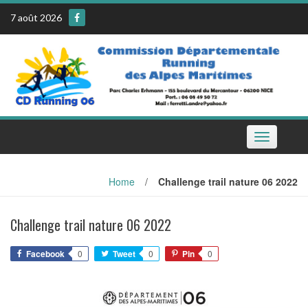
Skip
7 août 2026
to
content
Toggle
navigation
Home
/
Challenge trail nature 06 2022
Challenge trail nature 06 2022
Facebook
0
Tweet
0
Pin
0