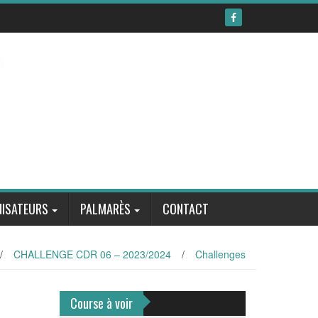
ISATEURS
PALMARÈS
CONTACT
/
CHALLENGE CDR 06 – 2023/2024
/
Challenges
Course à voir