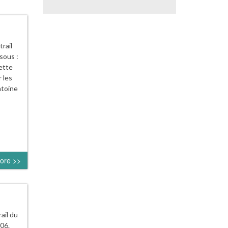
rail
sous :
ette
 les
ntoine
ore >>
ail du
06.