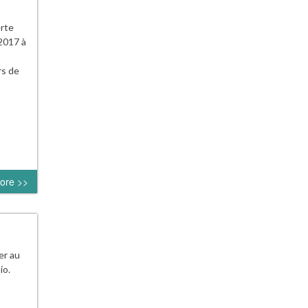
erte
2017 à
rs de
ore >>
er au
io.