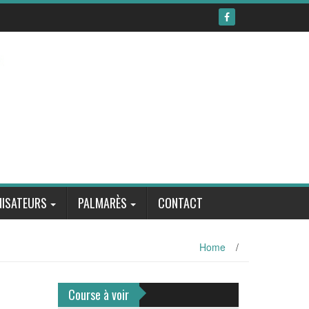
ISATEURS
PALMARÈS
CONTACT
Home
/
Course à voir