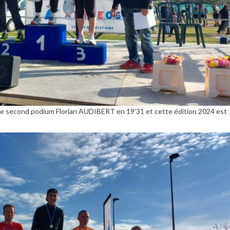
 le second podium Florian AUDIBERT en 19’31 et cette édition 2024 est