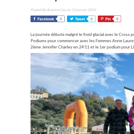
Posted By
Antoine Cau
on 15 janvier 2024
Facebook
0
Tweet
0
Pin
0
La journée débute malgré le froid glacial avec le Cross
Podiums pour commencer avec les Femmes Anne Laure 
2ème Jennifer Charley en 24’11 et le 1er podium pour L