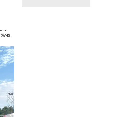
eaux
25’48 ,