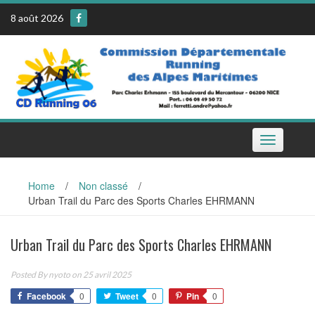
Skip
8 août 2026
to
content
Toggle
navigation
Home
/
Non classé
/
Urban Trail du Parc des Sports Charles EHRMANN
Urban Trail du Parc des Sports Charles EHRMANN
Posted By
nyoto
on 25 avril 2025
Facebook
0
Tweet
0
Pin
0