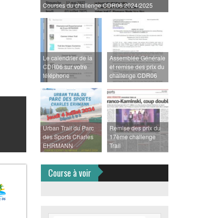
Courses du challenge CDR06 2024/2025
Le calendrier de la
Assemblée Générale
CDR06 sur votre
et remise des prix du
téléphone
challenge CDR06
Urban Trail du Parc
Remise des prix du
des Sports Charles
17ème challenge
EHRMANN
Trail
Course à voir