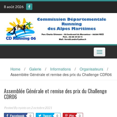
Skip
8 août 2026
to
content
Toggle
navigation
Home
/
Galerie
/
Informations
/
Organisateurs
/
Assemblée Générale et remise des prix du Challenge CDR06
Assemblée Générale et remise des prix du Challenge
CDR06
Posted By
nyoto
on 2 octobre 2021
Facebook
0
Tweet
0
Pin
0