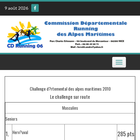
Skip
9 août 2026
to
content
Toggle
navigation
Challenge d?rtemental des alpes maritimes 2010
Le challenge sur route
Masculins
Seniors
Herv?uval
1.
285 pts