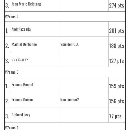
Jean Marie Deletang
3.
274 pts
V?rans 2
Andr?azzella
1.
201 pts
Martial Derbanne
Spiridon C.A.
2.
188 pts
Guy Suarez
3.
127 pts
V?rans 3
Francis Bonnet
1.
159 pts
Francis Guirau
Non Licenci?
2.
156 pts
Richard Levy
3.
77 pts
V?rans 4