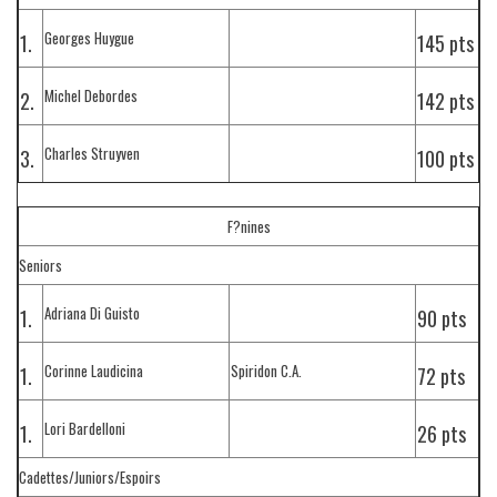
Georges Huygue
1.
145 pts
Michel Debordes
2.
142 pts
Charles Struyven
3.
100 pts
F?nines
Seniors
Adriana Di Guisto
1.
90 pts
Corinne Laudicina
Spiridon C.A.
1.
72 pts
Lori Bardelloni
1.
26 pts
Cadettes/Juniors/Espoirs