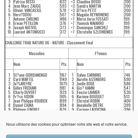
3
Patrice BESSI
632
=3
Claudine BOSIO
200
4
Jean Marc ZAUGG
593
=3
Sandra MARTIN
200
5
Olivier VANCASSEL
578
=3
El?ore PETIT
200
6
Herv?DDOU
507
=3
Magalie REYMONENQ
200
7
Antoine CARLINO
486
=7
Maria ilaria FOSSATI
199
8
Erwan PETILLON
376
=7
Yannick NAVARRO
199
9
Joseph NATIVEL
373
=7
Dominique SANCHEZ
199
10
Laurent ANTONIUCCI
372
=7
Christelle SZLOWIENIEC
199
CHALLENGE TRAIL NATURE 06 - NATURE : Classement Final
Masculins
F?nines
Nom
Pts.
Nom
Pts.
1
St?ane GIORDANENGO
1167
1
Sylvie CARMINO
746
2
Cyril MARTEL
1149
2
Aurelie AJZENBERG
590
3
Jo?LAREYRE
1075
3
Joelle BODE
586
4
Gilles FREDIANI
981
4
Gis? HAMM
547
5
Charly DUVERT
929
5
Fouzia LAHMER
530
6
Fr?ric VIDON
905
6
Karinne BOUQUET
513
7
Jean Philippe ROUBEIX
899
7
Christel ROBIN
400
8
Daniel CAJNA
894
8
Annabelle DIETRE
399
9
Philippe LENOBLE
879
9
Corinne LAUDICINA
396
10
Guillaume BESNARD
786
=10
Sylvie LEFORT / Jeanne
395
MOTTO
Nous utilisons des cookies pour optimiser notre site web et notre service.
Consultez les classements complets :
Masculins
|
F?nines