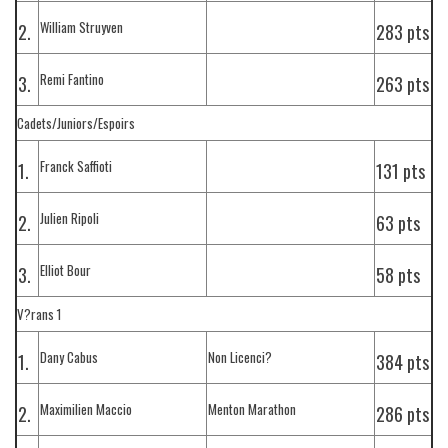
William Struyven
2.
283 pts
Remi Fantino
3.
263 pts
Cadets/Juniors/Espoirs
Franck Saffioti
1.
131 pts
Julien Ripoli
2.
63 pts
Elliot Bour
3.
58 pts
V?rans 1
Dany Cabus
Non Licenci?
1.
384 pts
Maximilien Maccio
Menton Marathon
2.
286 pts