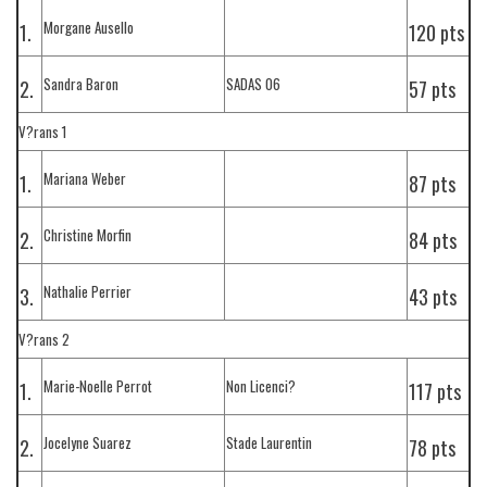
Morgane Ausello
1.
120 pts
Sandra Baron
SADAS 06
2.
57 pts
V?rans 1
Mariana Weber
1.
87 pts
Christine Morfin
2.
84 pts
Nathalie Perrier
3.
43 pts
V?rans 2
Marie-Noelle Perrot
Non Licenci?
1.
117 pts
Jocelyne Suarez
Stade Laurentin
2.
78 pts