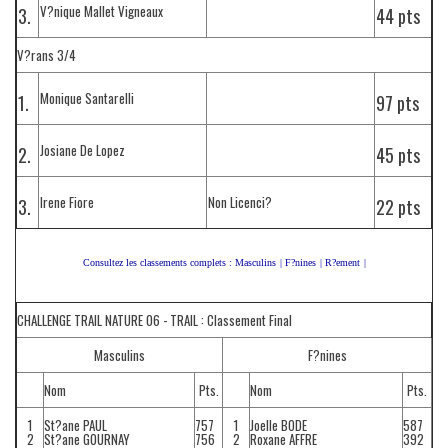
V?nique Mallet Vigneaux
3.
44 pts
V?rans 3/4
Monique Santarelli
1.
97 pts
Josiane De Lopez
2.
45 pts
Irene Fiore
Non Licenci?
3.
22 pts
Consultez les classements complets :
Masculins
|
F?nines
|
R?ement
|
CHALLENGE TRAIL NATURE 06 - TRAIL : Classement Final
Masculins
F?nines
Nom
Pts.
Nom
Pts.
1
St?ane PAUL
757
1
Joelle BODE
587
2
St?ane GOURNAY
756
2
Roxane AFFRE
392