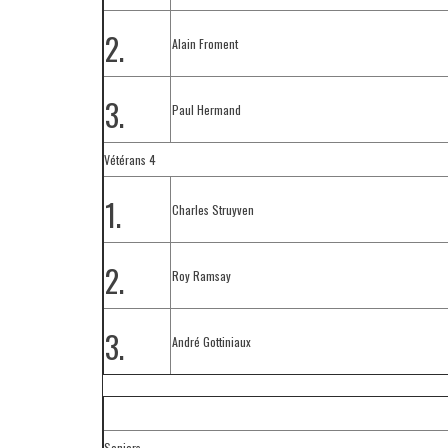
2.
Alain Froment
3.
Paul Hermand
Vétérans 4
1.
Charles Struyven
2.
Roy Ramsay
3.
André Gottiniaux
Seniors