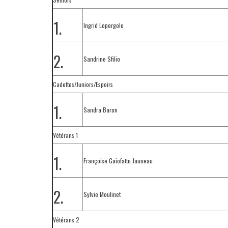
1.
Ingrid Lopergolo
2.
Sandrine Sfilio
Cadettes/Juniors/Espoirs
1.
Sandra Baron
Vétérans 1
1.
Françoise Gaiofatto Jauneau
2.
Sylvie Moulinet
Vétérans 2