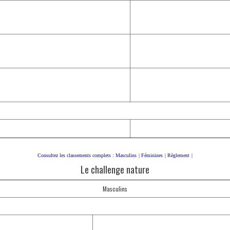
Consultez les classements complets :
Masculins
|
Féminines
|
Règlement
|
Le challenge nature
Masculins