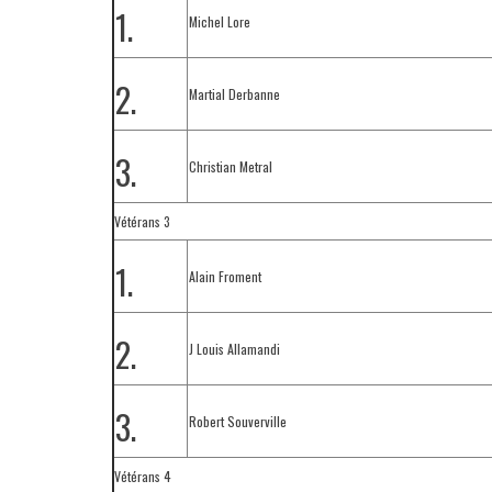
1.
Michel Lore
2.
Martial Derbanne
3.
Christian Metral
Vétérans 3
1.
Alain Froment
2.
J Louis Allamandi
3.
Robert Souverville
Vétérans 4