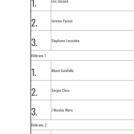
1.
Eric Durand
2.
Jerome Pernot
3.
Stephane Lecointre
Vétérans 1
1.
Albert Gaiofatto
2.
Sergio Clerc
3.
J Nicolas Muris
Vétérans 2