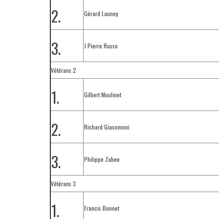
2.
Gérard Launoy
3.
J Pierre Russo
Vétérans 2
1.
Gilbert Moulinet
2.
Richard Giacomoni
3.
Philippe Zabee
Vétérans 3
1.
Francis Bonnet