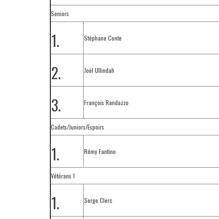
Seniors
1.
Stéphane Conte
2.
Joël Ullindah
3.
François Randazzo
Cadets/Juniors/Espoirs
1.
Rémy Fantino
Vétérans 1
1.
Serge Clerc