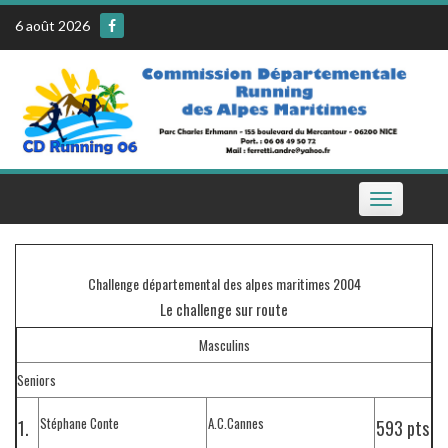
Skip
6 août 2026
to
content
Toggle
navigation
Challenge départemental des alpes maritimes 2004
Le challenge sur route
Masculins
Seniors
Stéphane Conte
A.C.Cannes
1.
593 pts