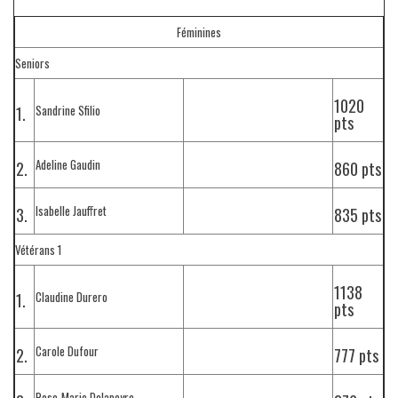
Féminines
Seniors
1020
Sandrine Sfilio
1.
pts
Adeline Gaudin
2.
860 pts
Isabelle Jauffret
3.
835 pts
Vétérans 1
1138
Claudine Durero
1.
pts
Carole Dufour
2.
777 pts
Rose-Marie Delapeyre