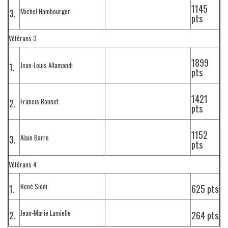
1145
Michel Hombourger
3.
pts
Vétérans 3
1899
Jean-Louis Allamandi
1.
pts
1421
Francis Bonnet
2.
pts
1152
Alain Barre
3.
pts
Vétérans 4
René Siddi
1.
625 pts
Jean-Marie Lamielle
2.
264 pts