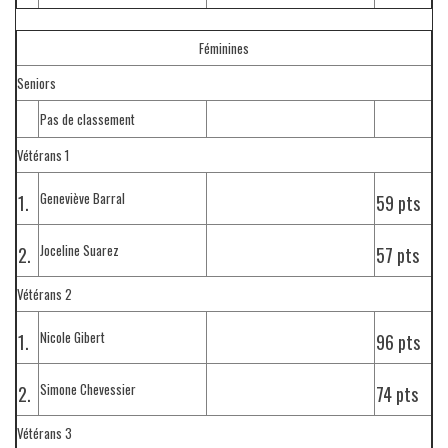
Féminines
Seniors
Pas de classement
Vétérans 1
Geneviève Barral
1.
59 pts
Joceline Suarez
2.
57 pts
Vétérans 2
Nicole Gibert
1.
96 pts
Simone Chevessier
2.
74 pts
Vétérans 3