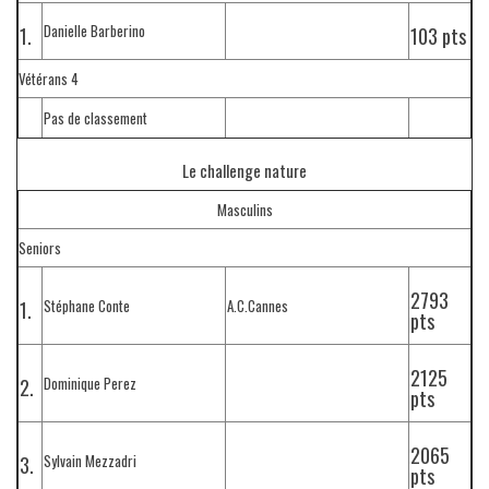
Danielle Barberino
1.
103 pts
Vétérans 4
Pas de classement
Le challenge nature
Masculins
Seniors
2793
Stéphane Conte
A.C.Cannes
1.
pts
2125
Dominique Perez
2.
pts
2065
Sylvain Mezzadri
3.
pts