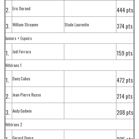
Eric Durand
2.
444 pts
William Struyven
Stade Laurentin
3.
374 pts
Juniors + Espoirs
Joël Ferrara
1.
159 pts
Vétérans 1
Dany Cabus
1.
472 pts
Jean-Pierre Russo
2.
214 pts
Andy Godwin
3.
208 pts
Vétérans 2
Gerard Quere