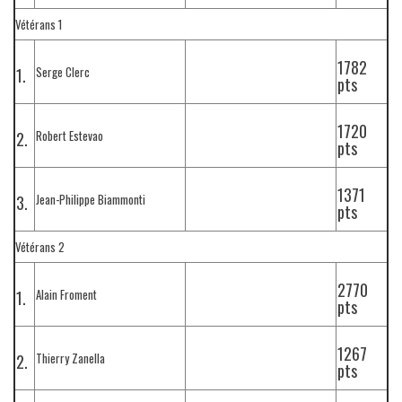
Vétérans 1
1782
Serge Clerc
1.
pts
1720
Robert Estevao
2.
pts
1371
Jean-Philippe Biammonti
3.
pts
Vétérans 2
2770
Alain Froment
1.
pts
1267
Thierry Zanella
2.
pts