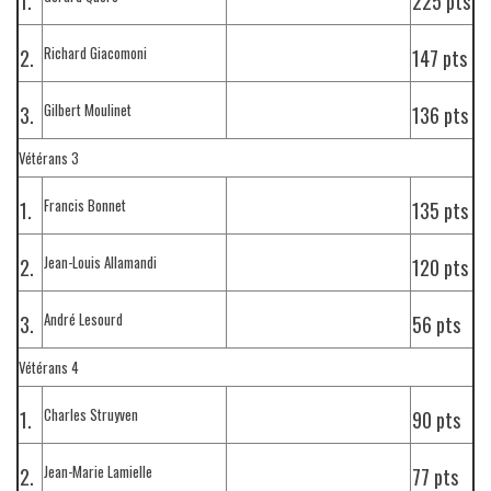
1.
225 pts
Richard Giacomoni
2.
147 pts
Gilbert Moulinet
3.
136 pts
Vétérans 3
Francis Bonnet
1.
135 pts
Jean-Louis Allamandi
2.
120 pts
André Lesourd
3.
56 pts
Vétérans 4
Charles Struyven
1.
90 pts
Jean-Marie Lamielle
2.
77 pts