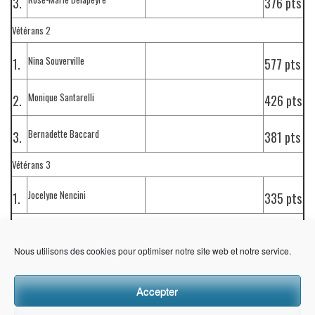
3.
376 pts
Vétérans 2
Nina Souverville
1.
577 pts
Monique Santarelli
2.
426 pts
Bernadette Baccard
3.
381 pts
Vétérans 3
Jocelyne Nencini
1.
335 pts
Vétérans 4
Pas de classement
Nous utilisons des cookies pour optimiser notre site web et notre service.
Accepter