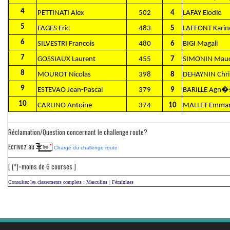
4
PETTINATI Alex
502
4
LAFAY Elodie
5
FAGES Eric
483
5
LAFFONT Karin
6
SILVESTRI Francois
480
6
BIGI Magali
7
GOSSIAUX Laurent
455
7
SIMONIN Mau
8
MOUROT Nicolas
398
8
DEHAYNIN Chri
9
ESTEVAO Jean-Pascal
379
9
BARILLE Agn�
10
CARLINO Antoine
374
10
MALLET Emman
Réclamation/Question concernant le challenge route?
Ecrivez au
Chargé du challenge route
[ (*)=moins de 6 courses ]
Consultez les classements complets :
Masculins
|
Féminines