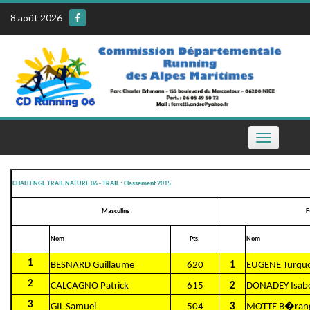
Skip
8 août 2026
to
content
Toggle
navigation
CHALLENGE TRAIL NATURE 06 - TRAIL : Classement 2015
Masculins
F
Nom
Pts.
Nom
1
BESNARD Guillaume
620
1
EUGENE Turquo
2
CALCAGNO Patrick
615
2
DONADEY Isabe
3
GIL Samuel
504
3
MOTTE B�ran