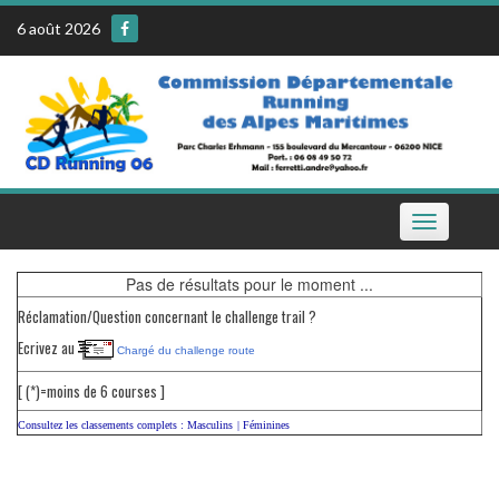
Skip
6 août 2026
to
content
Toggle
navigation
Pas de résultats pour le moment ...
Réclamation/Question concernant le challenge trail ?
Ecrivez au
Chargé du challenge route
[ (*)=moins de 6 courses ]
Consultez les classements complets :
Masculins
|
Féminines