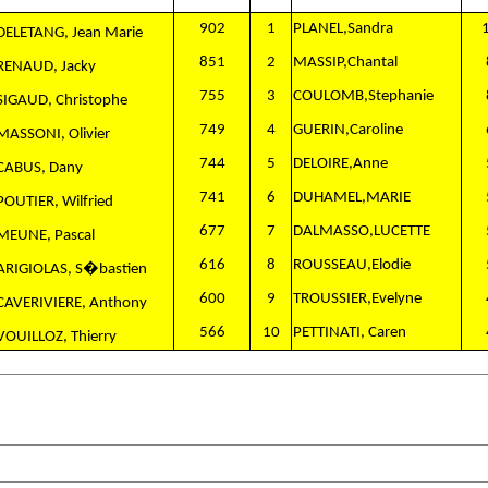
902
1
PLANEL,Sandra
DELETANG, Jean Marie
851
2
MASSIP,Chantal
RENAUD, Jacky
755
3
COULOMB,Stephanie
SIGAUD, Christophe
749
4
GUERIN,Caroline
MASSONI, Olivier
744
5
DELOIRE,Anne
CABUS, Dany
741
6
DUHAMEL,MARIE
POUTIER, Wilfried
677
7
DALMASSO,LUCETTE
MEUNE, Pascal
616
8
ROUSSEAU,Elodie
ARIGIOLAS, S�bastien
600
9
TROUSSIER,Evelyne
CAVERIVIERE, Anthony
566
10
PETTINATI, Caren
VOUILLOZ, Thierry