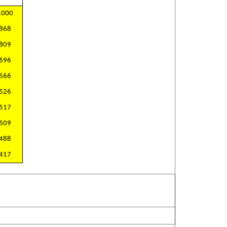
1000
868
809
696
566
526
517
509
488
417