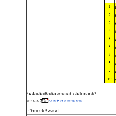
1
2
2
4
5
6
7
8
9
10
R�clamation/Question concernant le challenge route?
Ecrivez au
Charg� du challenge route
[ (*)=moins de 6 courses ]