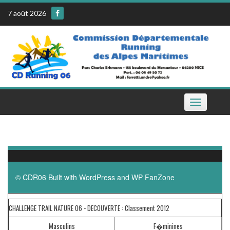
Skip
7 août 2026
to
content
Toggle
navigation
© CDR06 Built with
WordPress
and
WP FanZone
CHALLENGE TRAIL NATURE 06 - DECOUVERTE : Classement 2012
Masculins
F�minines