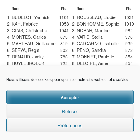
Nom
Pts.
Nom
Pts.
1
BUDELOT, Yannick
1101
1
ROUSSEAU, Elodie
1031
2
KAH, Fabrice
1058
2
BONHOMME, Sophie
1019
3
CIAIS, Christophe
1041
3
NOBAR, Martine
982
4
MONTES, Carlos
873
4
VARIS, Stella
978
5
MARTEAU, Guillaume
819
5
CALCAGNO, Isabelle
939
6
SERVA, Regis
802
6
PENO, Sandra
872
7
RENAUD, Jacky
786
7
MONNET, Paulette
854
8
HUYLEBROECK,
723
8
DELOIRE, Anne
854
9
Julien
694
9
EUGENE, Turquoise-
729
10
MASSONI, Olivier
687
10
oc�ane
675
Nous utilisons des cookies pour optimiser notre site web et notre service.
THERVILLE, Cyrille
GUIGUET, B�atrice
R�clamation/Question concernant le challenge trail nature 06 ?
Accepter
Ecrivez au
Charg� du challenge trail nature 06
Refuser
Consultez les classements complets :
Masculins
|
F�minines
Préférences