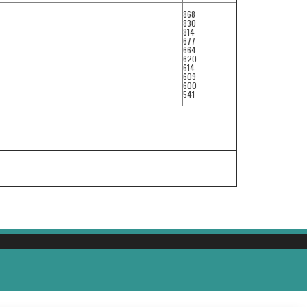
868
830
814
677
664
620
614
609
600
541