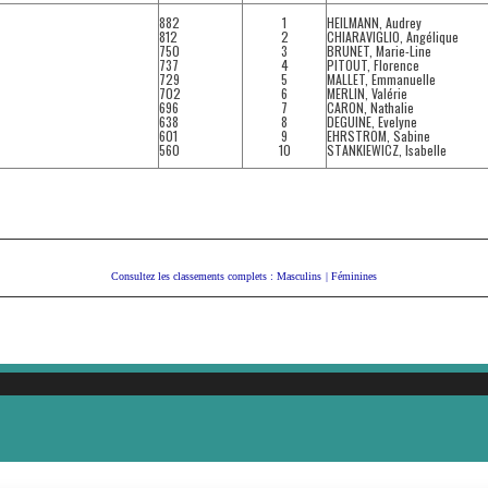
882
1
HEILMANN, Audrey
812
2
CHIARAVIGLIO, Angélique
750
3
BRUNET, Marie-Line
737
4
PITOUT, Florence
729
5
MALLET, Emmanuelle
702
6
MERLIN, Valérie
696
7
CARON, Nathalie
638
8
DEGUINE, Evelyne
601
9
EHRSTROM, Sabine
560
10
STANKIEWICZ, Isabelle
Consultez les classements complets :
Masculins
|
Féminines