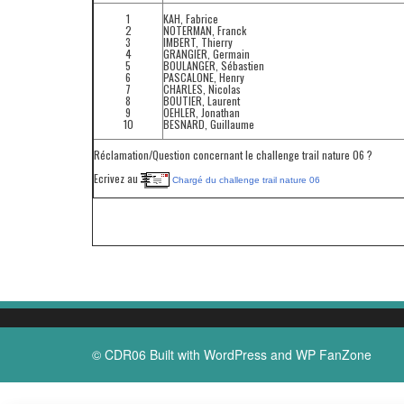
1
KAH, Fabrice
2
NOTERMAN, Franck
3
IMBERT, Thierry
4
GRANGIER, Germain
5
BOULANGER, Sébastien
6
PASCALONE, Henry
7
CHARLES, Nicolas
8
BOUTIER, Laurent
9
OEHLER, Jonathan
10
BESNARD, Guillaume
Réclamation/Question concernant le challenge trail nature 06 ?
Ecrivez au
Chargé du challenge trail nature 06
© CDR06 Built with
WordPress
and
WP FanZone