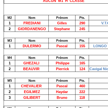
AUCUN
M1
H
CLASSE
M2
Nom
Prénom
Pts.
1
FREDIANI
Gilles
290
V.T.
2
GIORDANENGO
Stephane
245
M3
Nom
Prénom
Pts.
1
DULERMO
Pascal
155
LONGO 
M4
Nom
Prénom
Pts.
1
GHEZALI
Philippe
165
2
BEAUVIR
Pierrick
124
Cavigal Ni
M5
Nom
Prénom
Pts.
1
CHEVALIER
Pascal
460
2
EGILMEZ
Haydar
222
3
GILIBERT
Bruno
118