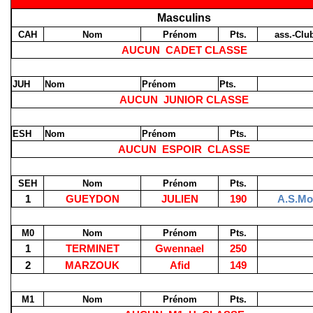
Masculins
CAH
Nom
Prénom
Pts.
ass.-Clu
AUCUN
CADET CLASSE
JUH
Nom
Prénom
Pts.
AUCUN
JUNIOR CLASSE
ESH
Nom
Prénom
Pts.
AUCUN
ESPOIR
CLASSE
SEH
Nom
Prénom
Pts.
1
GUEYDON
JULIEN
190
A.S.Mo
M0
Nom
Prénom
Pts.
1
TERMINET
Gwennael
250
2
MARZOUK
Afid
149
M1
Nom
Prénom
Pts.