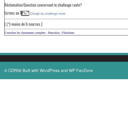
Réclamation/Question concernant le challenge route?
Ecrivez au
Chargé du challenge route
[ (*)=moins de 6 courses ]
Consultez les classements complets :
Masculins
|
Féminines
© CDR06 Built with
WordPress
and
WP FanZone