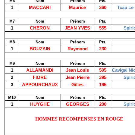
M6
Nom
Prénom
Pts.
1
MACCARI
Maurice
360
Tcap Le 
M7
Nom
Prénom
Pts.
1
CHERON
JEAN YVES
555
Spiri
M8
Nom
Prénom
Pts.
1
BOUZAIN
Raymond
230
M9
Nom
Prénom
Pts.
1
ALLAMANDI
Jean Louis
505
Cavigal Ni
2
FIORE
Jean Pierre
395
Spiri
3
APPOURCHAUX
Gilles
195
M10
Nom
Prénom
Pts.
1
HUYGHE
GEORGES
200
Spiri
HOMMES RECOMPENSES EN ROUGE