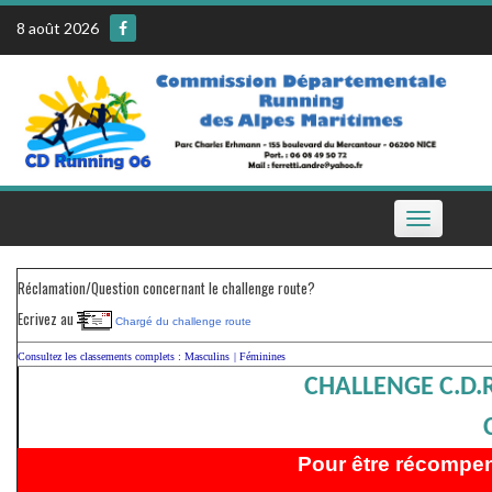
Skip
8 août 2026
to
content
Toggle
navigation
Réclamation/Question concernant le challenge route?
Ecrivez au
Chargé du challenge route
Consultez les classements complets :
Masculins
|
Féminines
CHALLENGE C.D.R
Pour être récompens