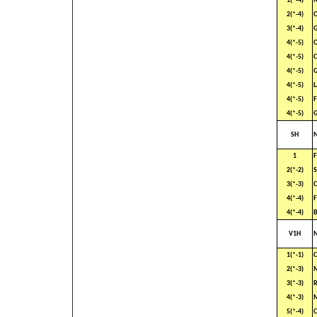
1(*-4)
2(*-4)
O
3(*-4)
G
4(*-5)
O
4(*-5)
4(*-5)
G
4(*-5)
L
4(*-5)
F
4(*-5)
G
SH
1
F
2(*-2)
S
3(*-3)
C
4(*-4)
F
4(*-4)
B
V1H
1(*-1)
C
2(*-3)
M
3(*-3)
4(*-3)
5(*-4)
C