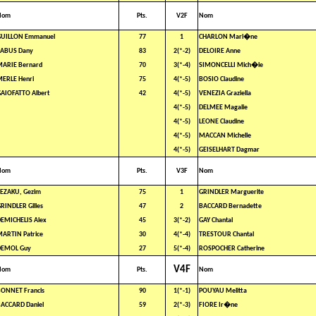
Nom
Pts.
V2F
Nom
GUILLON Emmanuel
77
1
CHARLON Marl�ne
CABUS Dany
83
2(*-2)
DELOIRE Anne
ARIE Bernard
70
3(*-4)
SIMONCELLI Mich�le
ERLE Henri
75
4(*-5)
BOSIO Claudine
AIOFATTO Albert
42
4(*-5)
VENEZIA Graziella
4(*-5)
DELMEE Magalie
4(*-5)
LEONE Claudine
4(*-5)
MACCAN Michelle
4(*-5)
GEISELHART Dagmar
Nom
Pts.
V3F
Nom
EZAKU, Gezim
75
1
GRINDLER Marguerite
RINDLER Gilles
47
2
BACCARD Bernadette
EMICHELIS Alex
45
3(*-2)
GAY Chantal
ARTIN Patrice
30
4(*-4)
TRESTOUR Chantal
DEMOL Guy
27
5(*-4)
ROSPOCHER Catherine
V4F
Nom
Pts.
Nom
ONNET Francis
90
1(*-1)
POUYAU Melitta
ACCARD Daniel
59
2(*-3)
FIORE Ir�ne