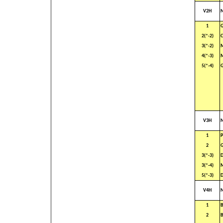
V2H
1
2(*-2)
3(*-2)
M
4(*-3)
M
5(*-4)
G
V3H
1
P
2
G
3(*-3)
D
3(*-4)
M
5(*-3)
V4H
1
B
2
B