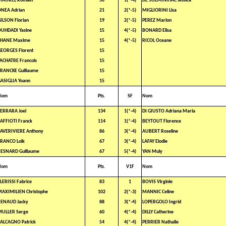
MAUREL Romain
30
1(*-4)
DE SOLMINIHAC Jessica
NEA Adrian
21
2(*-5)
MIGLIORINI Lisa
ILSON Florian
19
2(*-5)
PEREZ Marion
UHDADI Yasine
15
4(*-5)
BONARD Elisa
CHANE Maxime
15
4(*-5)
RICOL Oceane
EORGES Florent
15
ACHATRE Francois
15
RANCKE Guillaume
15
ASIGLIA Yoann
15
Nom
Pts.
SF
Nom
ERRARA Joel
134
1(*-4)
DI GIUSTO Adriana Maria
AFFIOTI Franck
114
1(*-4)
BEYTOUT Florence
AVERIVIERE Anthony
86
3(*-4)
AUBERT Roseline
RANCO Loik
67
3(*-4)
LAFAY Elodie
ESNARD Guillaume
67
5(*-4)
YAN Muly
Nom
Pts.
V1F
Nom
LERISSI Fabrice
83
1
BOVIS Virginie
AXIMILIEN Christophe
102
2(*-3)
MANNIC Celine
RENAUD Jacky
88
3(*-4)
LOPERGOLO Ingrid
MULLER Serge
60
4(*-4)
DILLY Catherine
ALCAGNO Patrick
54
4(*-4)
PERRIER Nathalie