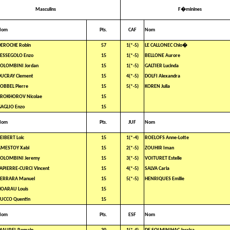
Masculins
F�minines
Nom
Pts.
CAF
Nom
EROCHE Robin
57
1(*-5)
LE CALLONEC Chlo�
ESSEGOLO Enzo
15
1(*-5)
BELLONE Aurore
OLOMBINI Jordan
15
1(*-5)
GALTIER Lucinda
UCRAY Clement
15
4(*-5)
DOLFI Alexandra
OBBEL Pierre
15
5(*-5)
KOREN Julia
PROKHOROV Nicolae
15
AGLIO Enzo
15
Nom
Pts.
JUF
Nom
EIBERT Loic
15
1(*-4)
ROELOFS Anne-Lotte
AMESTOY Xabi
15
2(*-5)
ZOUHIR Iman
COLOMBINI Jeremy
15
3(*-5)
VOITURET Estelle
APIERRE-CURCI Vincent
15
4(*-5)
SALVA Carla
FERRARA Manuel
15
5(*-5)
HENRIQUES Emilie
OARAU Louis
15
UCCO Quentin
15
Nom
Pts.
ESF
Nom