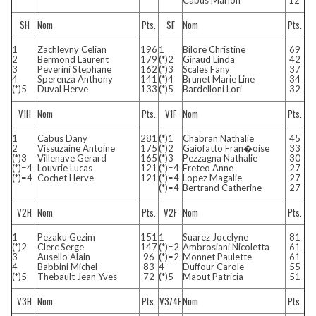
SH
Nom
Pts.
SF
Nom
Pts.
1
Zachlevny Celian
196
1
Bilore Christine
69
2
Bermond Laurent
179
(*)2
Giraud Linda
42
3
Peverini Stephane
162
(*)3
Scales Fany
37
4
Sperenza Anthony
141
(*)4
Brunet Marie Line
34
(*)5
Duval Herve
133
(*)5
Bardelloni Lori
32
V1H
Nom
Pts.
V1F
Nom
Pts.
1
Cabus Dany
281
(*)1
Chabran Nathalie
45
2
Vissuzaine Antoine
175
(*)2
Gaiofatto Fran�oise
33
(*)3
Villenave Gerard
165
(*)3
Pezzagna Nathalie
30
(*)=4
Louvrie Lucas
121
(*)=4
Ereteo Anne
27
(*)=4
Cochet Herve
121
(*)=4
Lopez Magalie
27
(*)=4
Bertrand Catherine
27
V2H
Nom
Pts.
V2F
Nom
Pts.
1
Pezaku Gezim
151
1
Suarez Jocelyne
81
(*)2
Clerc Serge
147
(*)=2
Ambrosiani Nicoletta
61
3
Ausello Alain
96
(*)=2
Monnet Paulette
61
4
Babbini Michel
83
4
Duffour Carole
55
(*)5
Thebault Jean Yves
72
(*)5
Maout Patricia
51
V3H
Nom
Pts.
V3/4F
Nom
Pts.