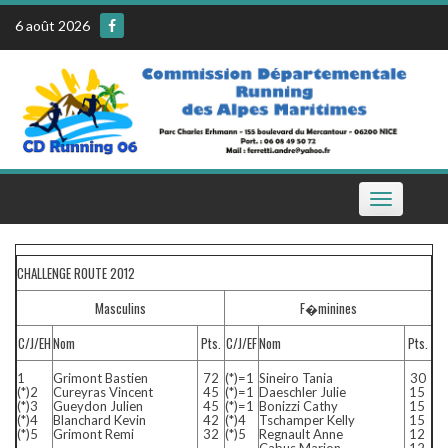
Skip
6 août 2026
to
content
Toggle
navigation
CHALLENGE ROUTE 2012
Masculins
F�minines
C/J/EH
Nom
Pts.
C/J/EF
Nom
Pts.
1
Grimont Bastien
72
(*)=1
Sineiro Tania
30
(*)2
Cureyras Vincent
45
(*)=1
Daeschler Julie
15
(*)3
Gueydon Julien
45
(*)=1
Bonizzi Cathy
15
(*)4
Blanchard Kevin
42
(*)4
Tschamper Kelly
15
(*)5
Grimont Remi
32
(*)5
Regnault Anne
12
Cabus Marion
12