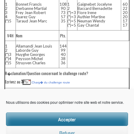
1
Bonnet Francis
108
1
Gaignebet Jocelyne
60
2
Derbanne Martial
90
2
Baccard Bernadette
22
3
Frey Jean Robert
73
(*)=3
Fiore Irene
20
4
Suarez Guy
57
(*)=3
Authier Martine
20
(*)5
Taraud Jean Marc
35
(*)=5
Neuman Wendy
17
(*)=5
Gay Chantal
17
V4H
Nom
Pts.
1
Allamandi Jean Louis
144
2
Laborde Guy
99
(*)3
Huyghe Georges
40
(*)4
Peysson Michel
38
(*)5
Struyven Charles
36
R�clamation/Question concernant le challenge route?
Ecrivez au
Charg� du challenge route
[ (*)=moins de 6 courses ]
Nous utilisons des cookies pour optimiser notre site web et notre service.
F�minines
Consultez les classements complets :
Masculins
|
Accepter
Refuser