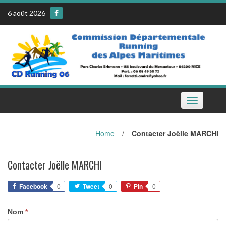
Skip
6 août 2026
to
content
Toggle
navigation
Home
/
Contacter Joëlle MARCHI
Contacter Joëlle MARCHI
Facebook
0
Tweet
0
Pin
0
Nom
*