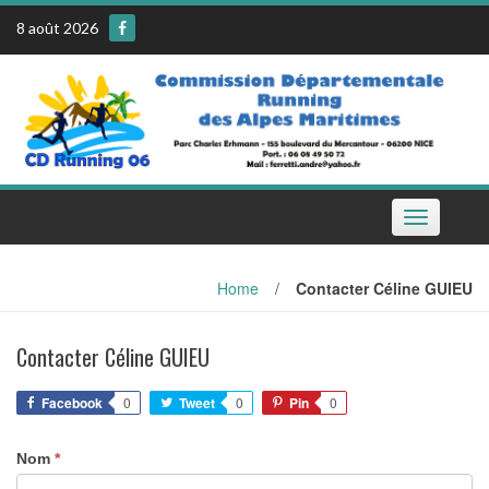
Skip
8 août 2026
to
content
Toggle
navigation
Home
/
Contacter Céline GUIEU
Contacter Céline GUIEU
Facebook
0
Tweet
0
Pin
0
Nom
*