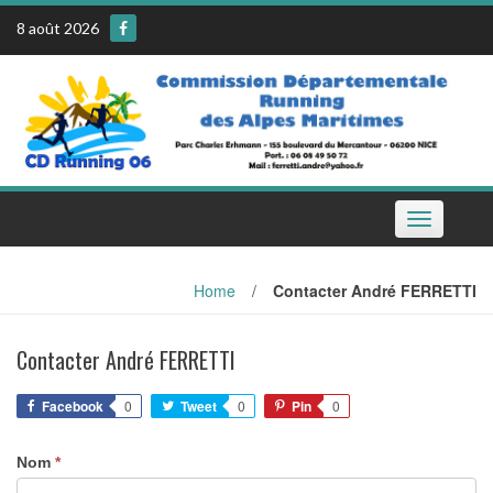
Skip
8 août 2026
to
content
Toggle
navigation
Home
/
Contacter André FERRETTI
Contacter André FERRETTI
Facebook
0
Tweet
0
Pin
0
Nom
*