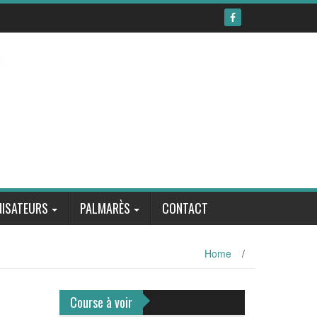
ISATEURS
PALMARÈS
CONTACT
Home
/
Course à voir