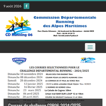
Skip
9 août 2026
to
content
Toggle
navigation
Le calendrier de la CDR06 sur votre téléphone