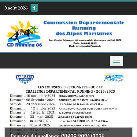
Skip
8 août 2026
to
content
Toggle
navigation
Le calendrier de la CDR06 sur votre téléphone