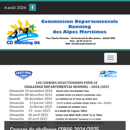
Skip
6 août 2026
to
content
Toggle
navigation
Le calendrier de la CDR06 sur votre téléphone