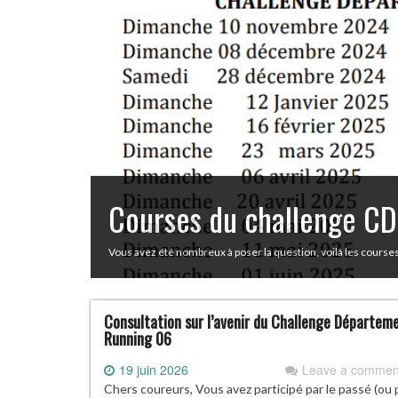
Le calendrier de la CDR0
Chose promise, chose due … Le calendrier de la CDR06 est dés
vite la télécharger ici : Et pour les utilisateurs Android, elle se
Consultation sur l’avenir du Challenge Départem
Running 06
19 juin 2026
Leave a commen
Chers coureurs, Vous avez participé par le passé (ou 