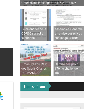
Courses du challenge CDR06 2024/2025
Le calendrier de la
Assemblée Générale
CDR06 sur votre
et remise des prix du
téléphone
challenge CDR06
Urban Trail du Parc
Remise des prix du
rez
des Sports Charles
17ème challenge
EHRMANN
Trail
Course à voir