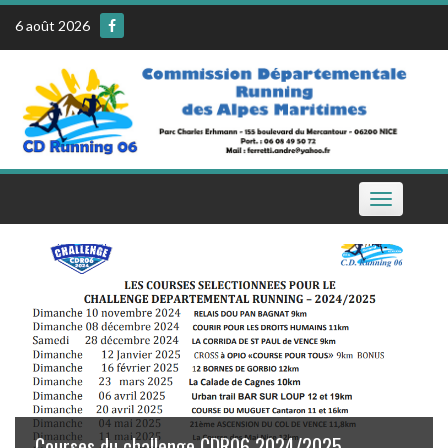
Skip
6 août 2026
to
content
Toggle
navigation
Le calendrier de la CDR06 sur votre téléphone