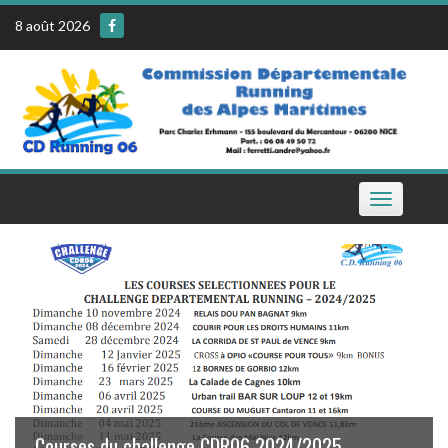
Skip
8 août 2026
to
content
Toggle
navigation
Le calendrier de la CDR06 sur votre téléphone