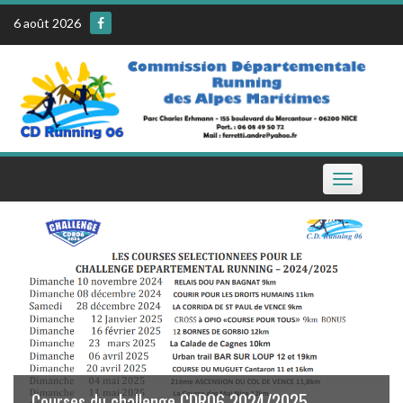
Skip
6 août 2026
to
content
Toggle
navigation
Le calendrier de la CDR06 sur votre téléphone