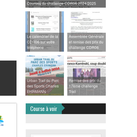
Courses du challenge CDR06 2024/2025
Le calendrier de la
Assemblée Générale
CDR06 sur votre
et remise des prix du
téléphone
challenge CDR06
Urban Trail du Parc
Remise des prix du
des Sports Charles
17ème challenge
EHRMANN
Trail
Course à voir