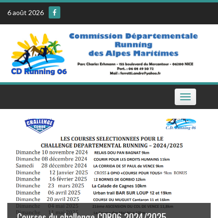
Skip
6 août 2026
to
content
Toggle
navigation
Le calendrier de la CDR06 sur votre téléphone