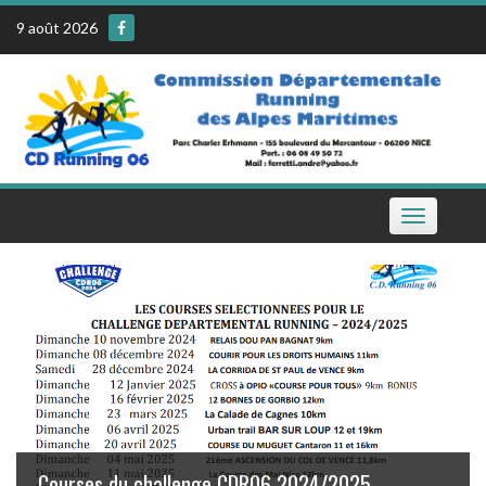
Skip
9 août 2026
to
content
Toggle
navigation
Le calendrier de la CDR06 sur votre téléphone