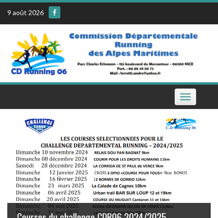
Skip
9 août 2026
to
content
Toggle
navigation
Le calendrier de la CDR06 sur votre téléphone