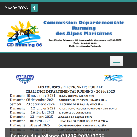
Skip
9 août 2026
to
content
Toggle
navigation
Le calendrier de la CDR06 sur votre téléphone