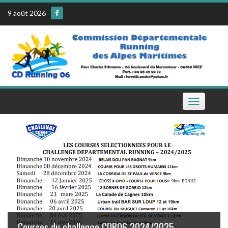
Skip
9 août 2026
to
content
Toggle
navigation
Le calendrier de la CDR06 sur votre téléphone