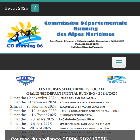
Skip
8 août 2026
to
content
Toggle
navigation
Le calendrier de la CDR06 sur votre téléphone