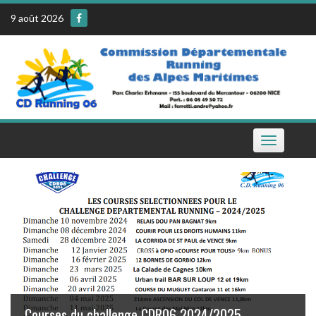
Skip
9 août 2026
to
content
Toggle
navigation
Le calendrier de la CDR06 sur votre téléphone