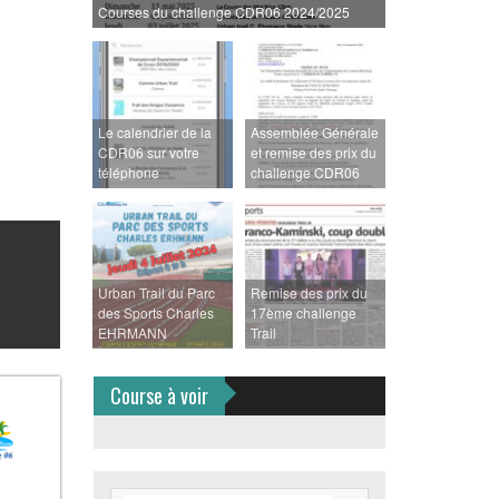
Courses du challenge CDR06 2024/2025
Le calendrier de la
Assemblée Générale
CDR06 sur votre
et remise des prix du
téléphone
challenge CDR06
Urban Trail du Parc
Remise des prix du
des Sports Charles
17ème challenge
EHRMANN
Trail
Course à voir