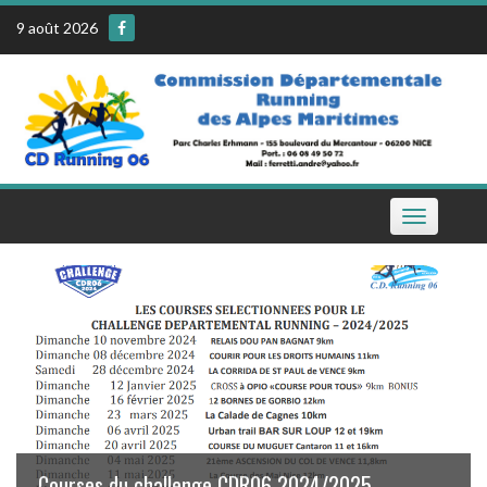
Skip
9 août 2026
to
content
Toggle
navigation
Le calendrier de la CDR06 sur votre téléphone