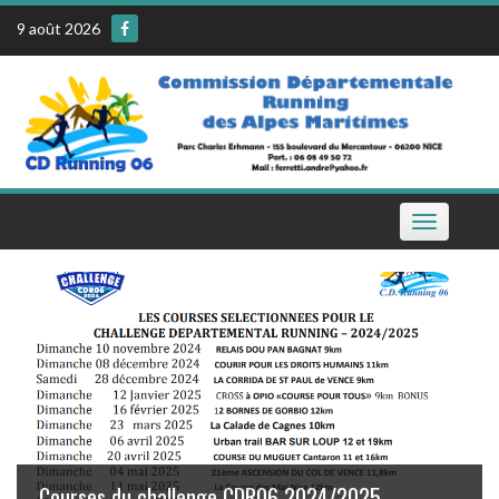
Skip
9 août 2026
to
content
Toggle
navigation
Le calendrier de la CDR06 sur votre téléphone