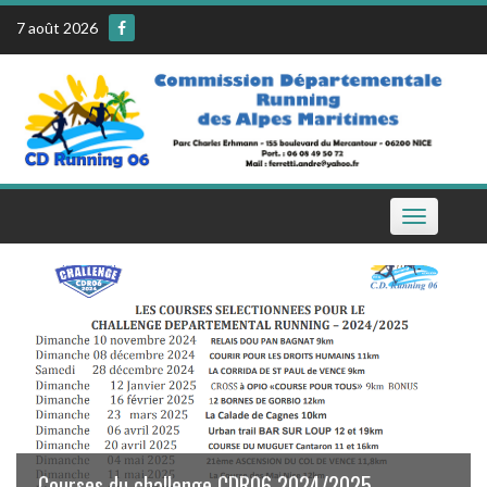
Skip
7 août 2026
to
content
Toggle
navigation
Le calendrier de la CDR06 sur votre téléphone