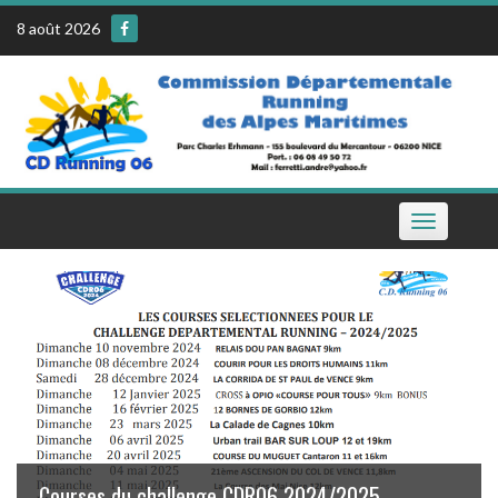
Skip
8 août 2026
to
content
Toggle
navigation
Le calendrier de la CDR06 sur votre téléphone