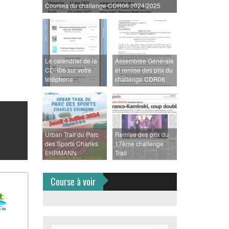
Courses du challenge CDR06 2024/2025
Le calendrier de la
Assemblée Générale
CDR06 sur votre
et remise des prix du
téléphone
challenge CDR06
Urban Trail du Parc
Remise des prix du
des Sports Charles
17ème challenge
EHRMANN
Trail
Course à voir